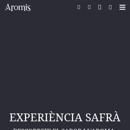
Inici
Aromis
Pasió pel safrà
Botiga Aromis
Ecoturisme
Receptes amb safrà
Notícies de safrà
EXPERIÈNCIA SAFRÀ
Contacte