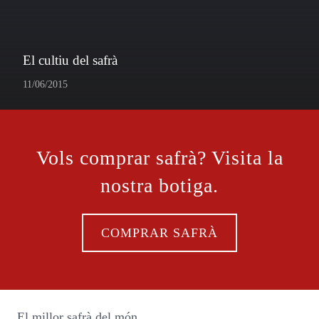
El cultiu del safrà
11/06/2015
Vols comprar safrà? Visita la
nostra botiga.
COMPRAR SAFRÀ
El millor safrà del món.