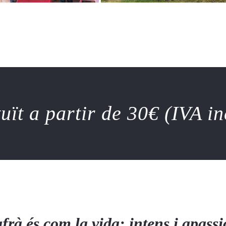
ït a partir de 30€ (IVA i
frà és com la vida: intens i apass