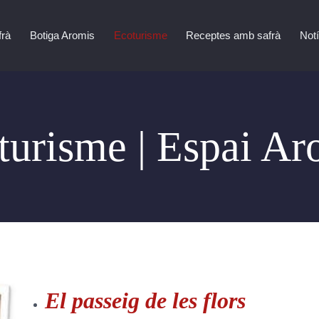
frà
Botiga Aromis
Ecoturisme
Receptes amb safrà
Notí
turisme | Espai Ar
El passeig de les flors