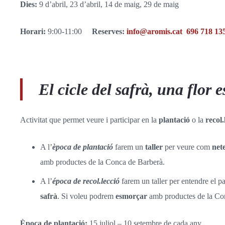
Dies:
9 d’abril, 23 d’abril, 14 de maig, 29 de maig
Horari:
9:00-11:00
Reserves:
info@aromis.cat
696 718 13
El cicle del safrà, una flor
Activitat que permet veure i participar en la
plantació
o la
recol.
A l’
època de plantació
farem un
taller
per veure com
net
amb productes de la Conca de Barberà.
A l’
época de recol.lecció
farem un taller per entendre el pa
safrà
. Si voleu podrem
esmorçar
amb productes de la Co
Època de plantació:
15 juliol – 10 setembre de cada any