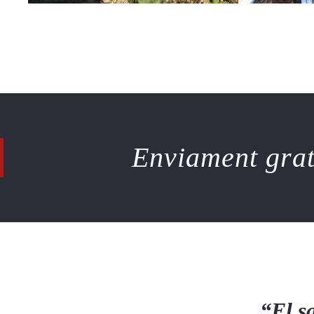
Enviament gratu
“El sa