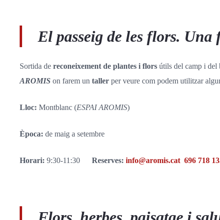
El passeig de les flors. Una 
Sortida de
reconeixement de plantes i flors
útils del camp i del
AROMIS
on farem un
taller
per veure com podem utilitzar algun
Lloc:
Montblanc (
ESPAI AROMIS
)
Època:
de maig a setembre
Horari:
9:30-11:30
Reserves:
info@aromis.cat
696 718 1
Flors, herbes, paisatge i sal