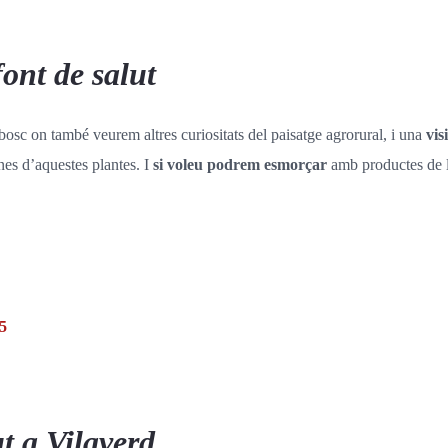
font de salut
 bosc on també veurem altres curiositats del paisatge agrorural, i una
vis
es d’aquestes plantes. I
si voleu podrem esmorçar
amb productes de 
35
ut a Vilaverd