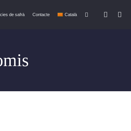
cies de safrà
Contacte
Català
omis