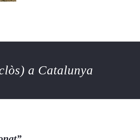
nclòs) a Catalunya
ionat”.