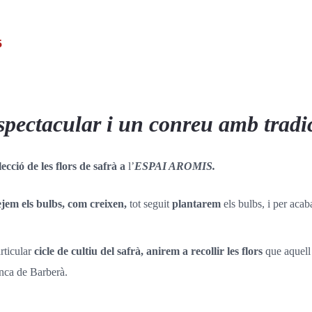
5
 espectacular i un conreu amb tradi
lecció de les flors de safrà a
l’
ESPAI AROMIS.
ejem els bulbs, com creixen,
tot seguit
plantarem
els bulbs, i per aca
rticular
cicle de cultiu del safrà, anirem a recollir les flors
que aquell
nca de Barberà.