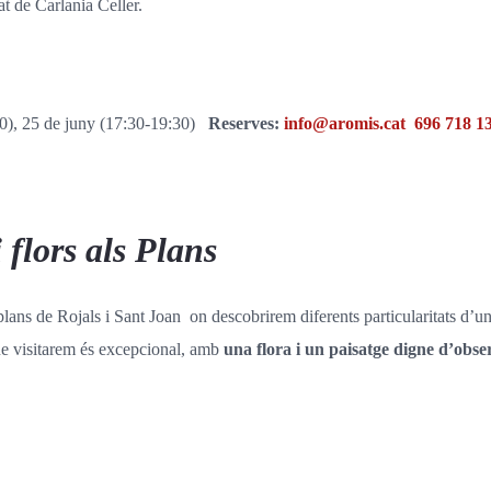
at de Carlania Celler.
30), 25 de juny (17:30-19:30)
Reserves:
info@aromis.cat
696 718 1
flors als Plans
plans de Rojals i Sant Joan on descobrirem diferents particularitats d’u
 que visitarem és excepcional, amb
una flora i un paisatge digne d’obse