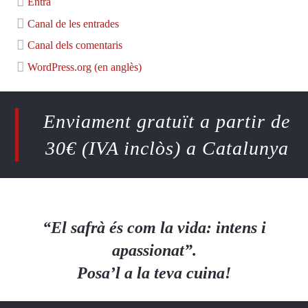
Entra
Canal de les entrades
Canal dels comentaris
WordPress.org (en anglès)
Enviament gratuït a partir de
30€ (IVA inclòs) a Catalunya
“El safrà és com la vida: intens i
apassionat”.
Posa’l a la teva cuina!