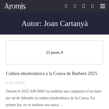
Inici
Autor:
Joan Cartanyà
Aromis
Pasió pel safrà
comentaris
25 posts, 0
Botiga Aromis
Ecoturisme
Cultura etnobotànica a la Conca de Barberà 2025
Receptes amb safrà
21/12/2025
Notícies de safrà
Durant el 2025 AROMIS ha realitzat una campanya d’accions
per tal de difondre la cultura etnobotànica de la Conca. En
Contacte
primer lloc es va realizar una tasca…