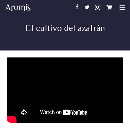
Inicio
El cultivo del azafrán
Aromis
Pasión por el azafrán
Tienda Aromis
Recetas con azafrán
Noticias de azafrán
Contacto
Español