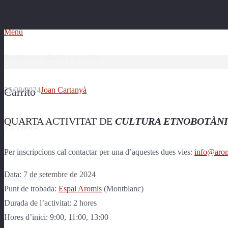
Menú
Producto
se añadió a tu carrito
25/08/2024
Joan Cartanyà
Carrito
QUARTA ACTIVITAT DE
CULTURA ETNOBOTÀNIC
Facebook
Twitter
Per inscripcions cal contactar per una d’aquestes dues vies:
info@arom
Data: 7 de setembre de 2024
Instagram
Punt de trobada:
Espai Aromis
(Montblanc)
Durada de l’activitat: 2 hores
Hores d’inici: 9:00, 11:00, 13:00