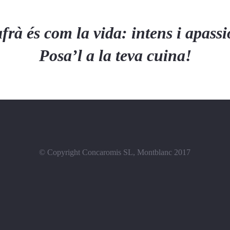
frà és com la vida: intens i apass
Posa’l a la teva cuina!
© Copyright Concaromis SL, Montblanc 2017