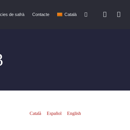
cies de safrà
Contacte
Català
3
Català
Español
English