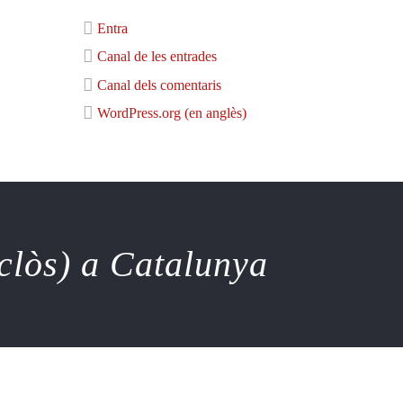
Entra
Canal de les entrades
Canal dels comentaris
WordPress.org (en anglès)
nclòs) a Catalunya