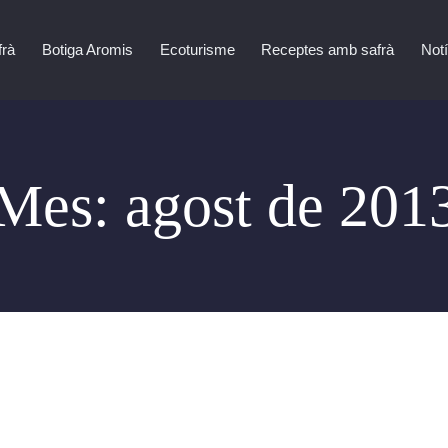
frà
Botiga Aromis
Ecoturisme
Receptes amb safrà
Notí
Mes:
agost de 201