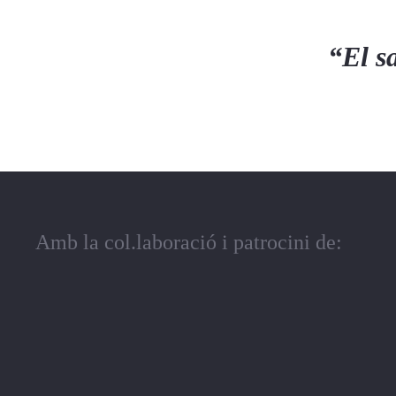
“El sa
Amb la col.laboració i patrocini de: