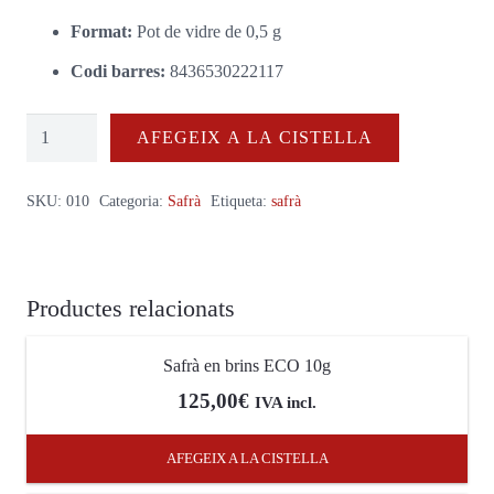
Format:
Pot de vidre de 0,5 g
Codi barres:
8436530222117
quantitat
AFEGEIX A LA CISTELLA
de
Safrà
SKU:
010
Categoria:
Safrà
Etiqueta:
safrà
en
brins
ECO
Productes relacionats
0,5g
Safrà en brins ECO 10g
125,00
€
IVA incl.
AFEGEIX A LA CISTELLA