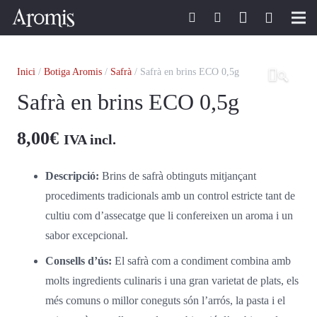
Inici
Inici
/
Botiga Aromis
/
Safrà
/ Safrà en brins ECO 0,5g
🔍
Aromis
Safrà en brins ECO 0,5g
Pasió pel safrà
8,00
€
IVA incl.
Botiga Aromis
Descripció:
Brins de safrà obtinguts mitjançant
Ecoturisme
procediments tradicionals amb un control estricte tant de
cultiu com d’assecatge que li confereixen un aroma i un
Receptes amb safrà
sabor excepcional.
Notícies de safrà
Consells d’ús:
El safrà com a condiment combina amb
molts ingredients culinaris i una gran varietat de plats, els
Contacte
més comuns o millor coneguts són l’arrós, la pasta i el