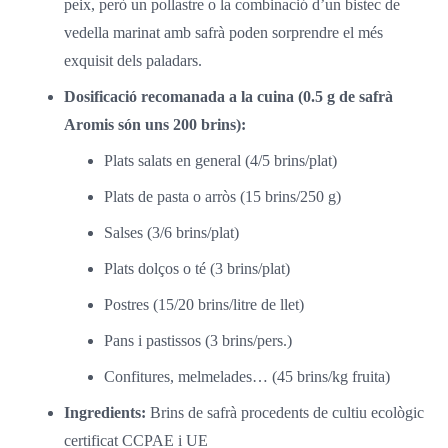
peix, però un pollastre o la combinació d’un bistec de
Català
vedella marinat amb safrà poden sorprendre el més
exquisit dels paladars.
Dosificació recomanada a la cuina (0.5 g de safrà
Aromis són uns 200 brins):
Plats salats en general (4/5 brins/plat)
Plats de pasta o arròs (15 brins/250 g)
Salses (3/6 brins/plat)
Plats dolços o té (3 brins/plat)
Postres (15/20 brins/litre de llet)
Pans i pastissos (3 brins/pers.)
Confitures, melmelades… (45 brins/kg fruita)
Ingredients:
Brins de safrà procedents de cultiu ecològic
certificat CCPAE i UE