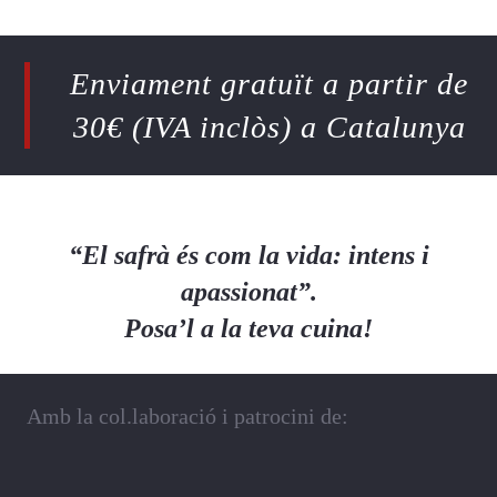
Enviament gratuït a partir de
30€ (IVA inclòs) a Catalunya
“El safrà és com la vida: intens i
apassionat”.
Posa’l a la teva cuina!
Amb la col.laboració i patrocini de: