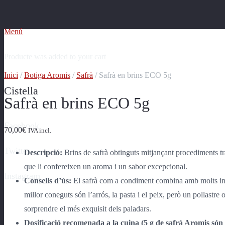
Menú
Producte
was added to your cart
Inici
/
Botiga Aromis
/
Safrà
/ Safrà en brins ECO 5g
Cistella
Safrà en brins ECO 5g
Facebook
70,00
€
IVA incl.
Twitter
Descripció:
Brins de safrà obtinguts mitjançant procediments tr
que li confereixen un aroma i un sabor excepcional.
Instagram
Consells d’ús:
El safrà com a condiment combina amb molts ingr
millor coneguts són l’arrós, la pasta i el peix, però un pollastr
sorprendre el més exquisit dels paladars.
Dosificació recomenada a la cuina (5 g de safrà Aromis són