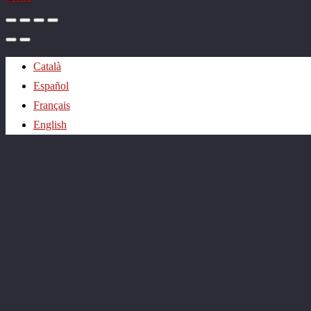
Català
Español
Français
English