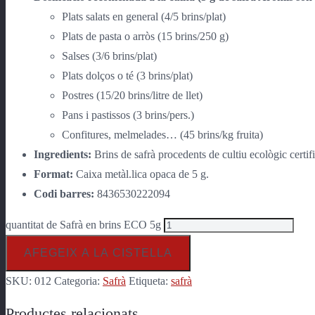
Plats salats en general (4/5 brins/plat)
Plats de pasta o arròs (15 brins/250 g)
Salses (3/6 brins/plat)
Plats dolços o té (3 brins/plat)
Postres (15/20 brins/litre de llet)
Pans i pastissos (3 brins/pers.)
Confitures, melmelades… (45 brins/kg fruita)
Ingredients:
Brins de safrà procedents de cultiu ecològic cert
Format:
Caixa metàl.lica opaca de 5 g.
Codi barres:
8436530222094
quantitat de Safrà en brins ECO 5g
AFEGEIX A LA CISTELLA
SKU:
012
Categoria:
Safrà
Etiqueta:
safrà
Productes relacionats