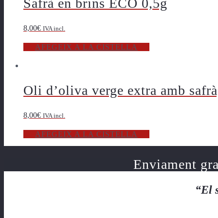
Safrà en brins ECO 0,5g
8,00
€
IVA incl.
AFEGEIX A LA CISTELLA
Oli d’oliva verge extra amb safr
8,00
€
IVA incl.
AFEGEIX A LA CISTELLA
Enviament grat
“El 