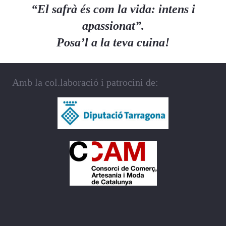
Català
“El safrà és com la vida: intens i
apassionat”.
Posa’l a la teva cuina!
Amb la col.laboració i patrocini de: